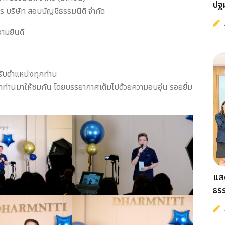
ปฐ
ร บริษัท สอบบัญชีธรรมนิติ จำกัด
ามยินดี
รับตำแหน่งทุกท่าน
ท่านมาให้ชมกัน โดยบรรยากาศเต็มไปด้วยความอบอุ่น รอยยิ้ม
แสด
ธรร