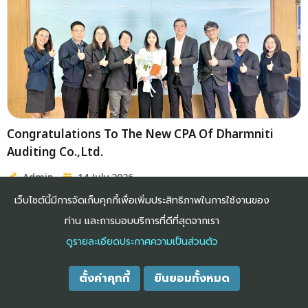
DAA Held An Orientation Event For New Employees
Admin
21 July 2026
เว็บไซต์นี้มีการจัดเก็บคุกกี้เพื่อเพิ่มประสิทธิภาพในการใช้งานของ
ท่าน และการมอบบริการที่ดีที่สุดจากเรา
Congratulations To The New CPA Of Dharmniti
ดูรายละเอียดประกาศความเป็นส่วนตัว
Auditing Co.,Ltd.
Admin
14 July 2026
ตั้งค่าคุกกี้
ยินยอมทั้งหมด