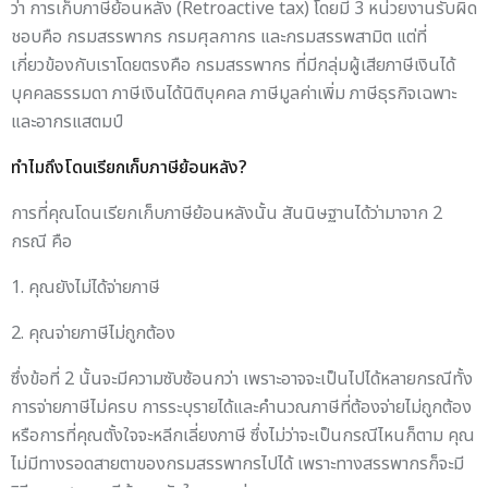
ว่า การเก็บภาษีย้อนหลัง (Retroactive tax) โดยมี 3 หน่วยงานรับผิด
ชอบคือ กรมสรรพากร กรมศุลกากร และกรมสรรพสามิต แต่ที่
เกี่ยวข้องกับเราโดยตรงคือ กรมสรรพากร ที่มีกลุ่มผู้เสียภาษีเงินได้
บุคคลธรรมดา ภาษีเงินได้นิติบุคคล ภาษีมูลค่าเพิ่ม ภาษีธุรกิจเฉพาะ
และอากรแสตมป์
ทำไมถึงโดนเรียกเก็บภาษีย้อนหลัง?
การที่คุณโดนเรียกเก็บภาษีย้อนหลังนั้น สันนิษฐานได้ว่ามาจาก 2
กรณี คือ
1. คุณยังไม่ได้จ่ายภาษี
2. คุณจ่ายภาษีไม่ถูกต้อง
ซึ่งข้อที่ 2 นั้นจะมีความซับซ้อนกว่า เพราะอาจจะเป็นไปได้หลายกรณีทั้ง
การจ่ายภาษีไม่ครบ การระบุรายได้และคำนวณภาษีที่ต้องจ่ายไม่ถูกต้อง
หรือการที่คุณตั้งใจจะหลีกเลี่ยงภาษี ซึ่งไม่ว่าจะเป็นกรณีไหนก็ตาม คุณ
ไม่มีทางรอดสายตาของกรมสรรพากรไปได้ เพราะทางสรรพากรก็จะมี