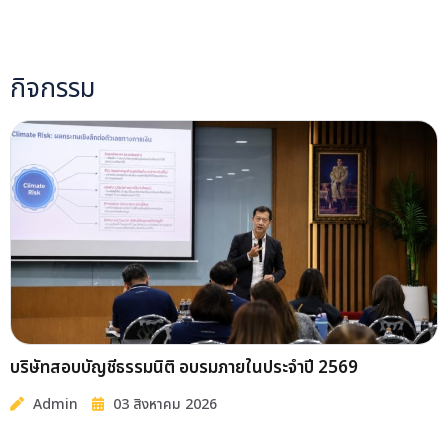
เข้าจดทะเบียนโดยอ้อม (Backdoor Listing) และกรณีย้ายกลับมาซื้อ
ขายหลังแก้ไขเหตุแห่งการเข้าข่ายอาจถูกเพิกถอน (Resume
Trading) ให้เทียบเท่ากับการเข้าจดทะเบียนใหม่ (New Listing) เพื่อ
ให้บริษัทจดทะเบียนมีคุณภาพใกล้เคียงกัน
โดยขึ้นเครื่องหมาย NP (Notice Pending) สำหรับบริษัทที่อยู่
ระหว่างกระบวนการ Backdoor Listing หรือไม่ดำเนินการจัด
Opportunity Day ภายใน 1 ปี หลังเข้าจดทะเบียน และขึ้น
เครื่องหมาย SP (Trading Suspension) แสดงการห้ามซื้อขายหลัก
ทรัพย์ชั่วคราว กรณีบริษัทไม่ปฏิบัติตามเกณฑ์ Backdoor Listing
จนกว่าจะแก้ไขได้ (เพิกถอน ถ้า SP 2 ปี)
ทั้งนี้ เกณฑ์ดังกล่าวได้ผ่านการรับฟังความคิดเห็นจากผู้เกี่ยวข้อง และ
ผ่านความเห็นชอบจากคณะกรรมการ ก.ล.ต. แล้ว ผู้สนใจสามารถดูราย
ละเอียดเกณฑ์ที่มีการปรับปรุงได้ที่เว็บไซต์ตลาดหลักทรัพย์ฯ
ผู้เขียน : คุณธนกร บัวงาม บริษัท สอบบัญชีธรรมนิติ จำกัด อ้างอิง :
website ของตลาดหลักทรัพย์ฯ
https://www.set.or.th